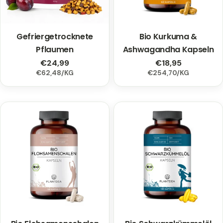
Gefriergetrocknete
Typ:
Bio Kurkuma &
Typ:
Pflaumen
Ashwagandha Kapseln
Regulärer
€24,99
Regulärer
€18,95
EINZELPREIS
PRO
EINZELPREIS
PRO
€62,48
/
KG
€254,70
/
KG
Preis
Preis
Typ:
Typ: