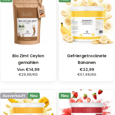
Bio Zimt Ceylon
Typ:
Gefriergetrocknete
Typ:
gemahlen
Bananen
Regulärer
Von €14,99
Regulärer
€22,99
EINZELPREIS
PRO
EINZELPREIS
PRO
€29,98
/
KG
€57,48
/
KG
Preis
Preis
Ausverkauft
Neu
Neu