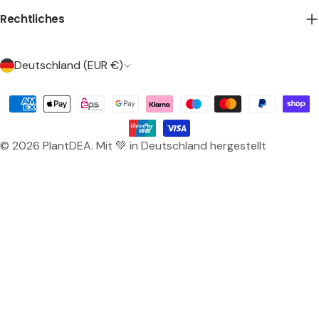
Rechtliches
L
Deutschland (EUR €)
a
n
Zahlungsarten
d
/
© 2026
PlantDEA
.
Mit 💚 in Deutschland hergestellt
R
e
g
i
o
n