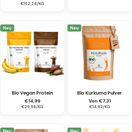
EINZELPREIS
PRO
€152,24
/
KG
Preis
Preis
Neu
Neu
Bio Vegan Protein
Typ:
Bio Kurkuma Pulver
Typ:
Regulärer
€14,99
Regulärer
Von €7,31
EINZELPREIS
PRO
EINZELPREIS
PRO
€29,98
/
KG
€14,62
/
KG
Preis
Preis
Neu
Neu