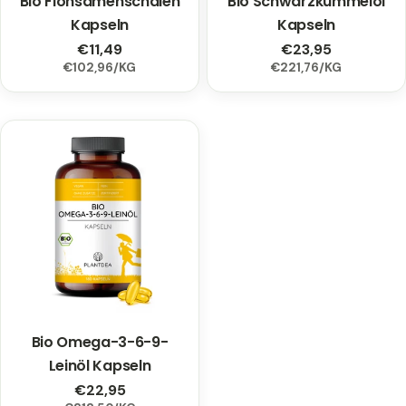
Bio Flohsamenschalen
Bio Schwarzkümmelöl
Kapseln
Kapseln
Regulärer
€11,49
Regulärer
€23,95
EINZELPREIS
PRO
EINZELPREIS
PRO
€102,96
/
KG
€221,76
/
KG
Preis
Preis
Bio Omega-3-6-9-
Typ:
Leinöl Kapseln
Regulärer
€22,95