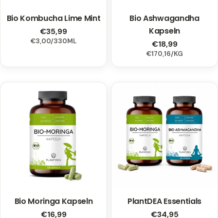
i
Bio Kombucha Lime Mint
Typ:
Bio Ashwagandha
Typ:
e
Kapseln
Regulärer
€35,99
PRO
EINZELPREIS
€3,00
/
330ML
Preis
:
Regulärer
€18,99
EINZELPREIS
PRO
€170,16
/
KG
Preis
Bio Moringa Kapseln
Typ:
PlantDEA Essentials
Typ:
Regulärer
€16,99
Regulärer
€34,95