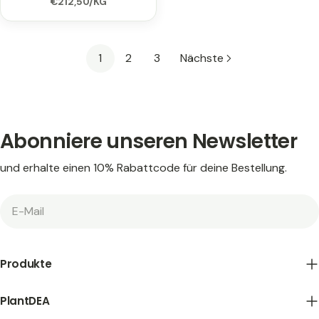
EINZELPREIS
PRO
€212,50
/
KG
Preis
1
2
3
Nächste
Abonniere unseren Newsletter
und erhalte einen 10% Rabattcode für deine Bestellung.
E-
Mail
Produkte
PlantDEA