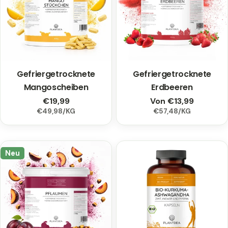
Gefriergetrocknete
Typ:
Gefriergetrocknete
Typ:
Mangoscheiben
Erdbeeren
Regulärer
€19,99
Regulärer
Von €13,99
EINZELPREIS
PRO
EINZELPREIS
PRO
€49,98
/
KG
€57,48
/
KG
Preis
Preis
Neu