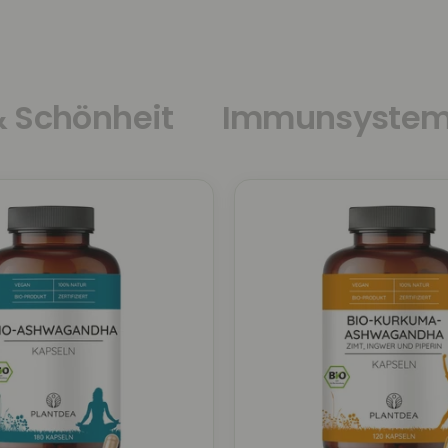
& Schönheit
Immunsystem &