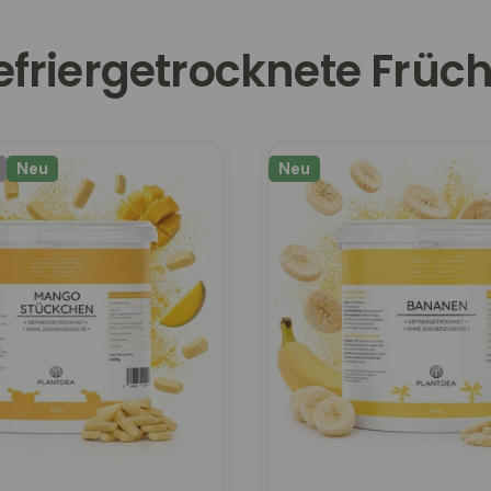
efriergetrocknete Früch
Neu
Neu