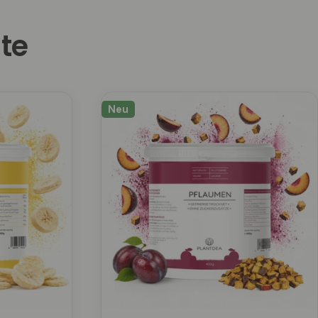
te
Neu