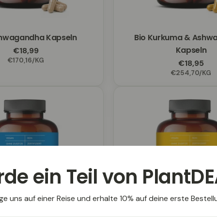
shwagandha Kapseln
Typ:
Bio Kurkuma & Ashw
Typ:
Kapseln
Regulärer
€18,99
EINZELPREIS
PRO
€170,16
/
KG
Preis
Regulärer
€18,95
EINZELP
PRO
€254,70
/
KG
Preis
de ein Teil von PlantDE
ge uns auf einer Reise und erhalte 10% auf deine erste Bestell