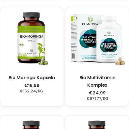
Bio Moringa Kapseln
Typ:
Bio Multivitamin
Typ:
Komplex
Regulärer
€16,99
EINZELPREIS
PRO
€152,24
/
KG
Preis
Regulärer
€24,99
EINZELPREIS
PRO
€671,77
/
KG
Preis