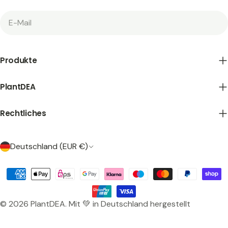
E-
Mail
Produkte
PlantDEA
Rechtliches
L
Deutschland (EUR €)
a
n
Zahlungsarten
d
/
© 2026
PlantDEA
.
Mit 💚 in Deutschland hergestellt
R