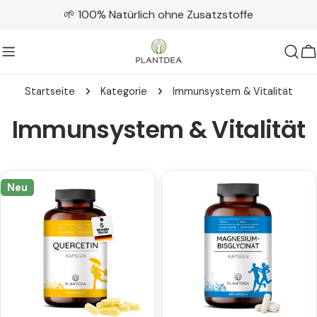
Zum
🌱 100% Natürlich ohne Zusatzstoffe
Inhalt
springen
W
Startseite
Kategorie
Immunsystem & Vitalität
K
Immunsystem & Vitalität
a
t
Neu
e
g
o
r