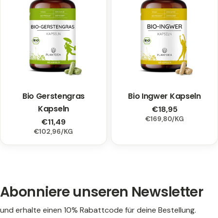
Bio Gerstengras
Typ:
Bio Ingwer Kapseln
Typ:
Kapseln
Regulärer
€18,95
EINZELPREIS
PRO
€169,80
/
KG
Preis
Regulärer
€11,49
EINZELPREIS
PRO
€102,96
/
KG
Preis
Abonniere unseren Newsletter
und erhalte einen 10% Rabattcode für deine Bestellung.