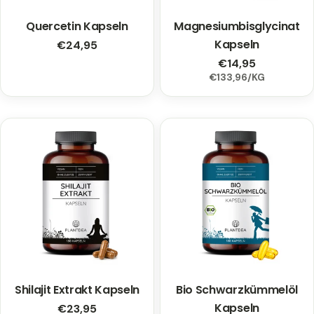
i
Quercetin Kapseln
Typ:
Magnesiumbisglycinat
Typ:
e
Kapseln
Regulärer
€24,95
Preis
:
Regulärer
€14,95
EINZELPREIS
PRO
€133,96
/
KG
Preis
Shilajit Extrakt Kapseln
Typ:
Bio Schwarzkümmelöl
Typ:
Kapseln
Regulärer
€23,95