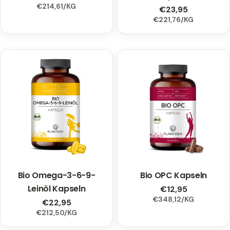
EINZELPREIS
PRO
€214,61
/
KG
Preis
Regulärer
€23,95
EINZELPREIS
PRO
€221,76
/
KG
Preis
Bio Omega-3-6-9-
Typ:
Bio OPC Kapseln
Typ:
Leinöl Kapseln
Regulärer
€12,95
EINZELPREIS
PRO
€348,12
/
KG
Preis
Regulärer
€22,95
EINZELPREIS
PRO
€212,50
/
KG
Preis